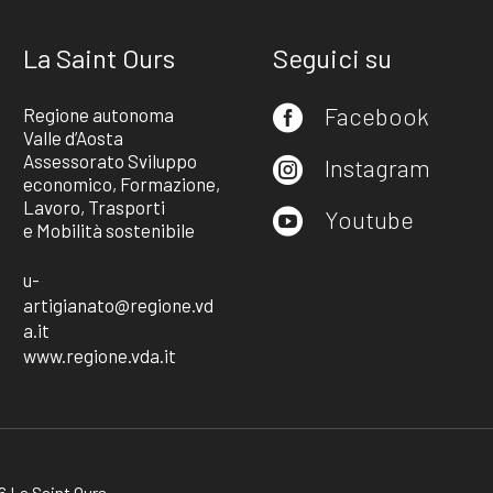
La Saint Ours
Seguici su
Facebook
Regione autonoma

Valle d’Aosta
Assessorato Sviluppo
Instagram

economico, Formazione,
Lavoro, Trasporti
Youtube

e Mobilità sostenibile
u-
artigianato@regione.vd
a.it
www.regione.vda.it
 La Saint Ours