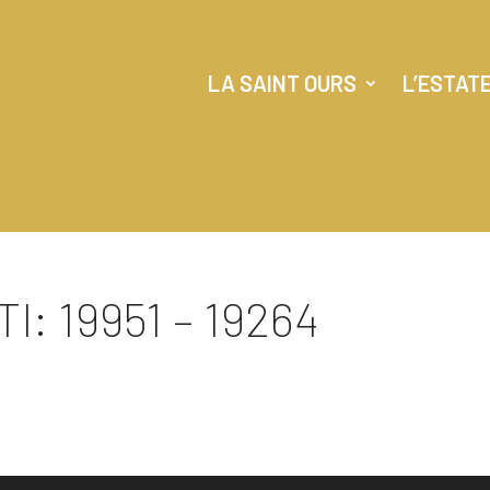
LA SAINT OURS
L’ESTAT
: 19951 – 19264