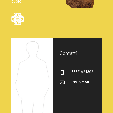
cuoio
Contatti
366/1421892

INVIA MAIL
