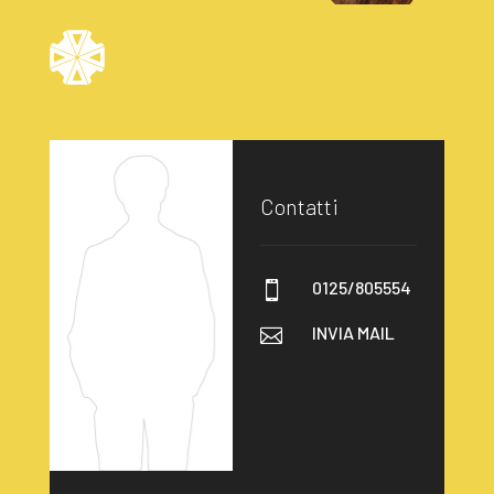
Contatti
0125/805554

INVIA MAIL
