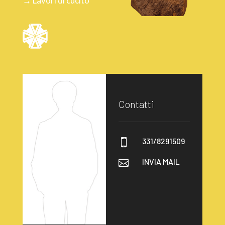
→ Lavori di cucito
Contatti
331/8291509

INVIA MAIL
