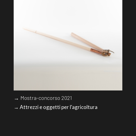
→ Mostra-concorso 2021
→ Attrezzi e oggetti per l'agricoltura