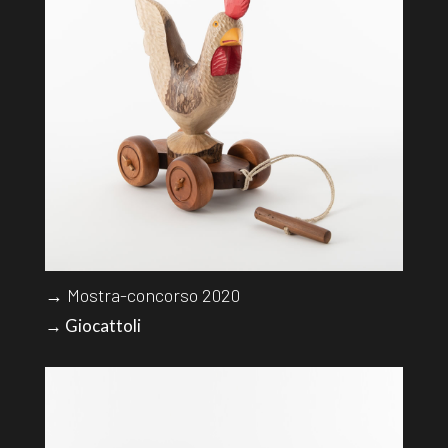
→ Mostra-concorso 2020
→ Giocattoli