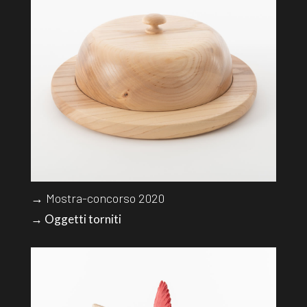
→ Mostra-concorso 2020
→ Oggetti torniti