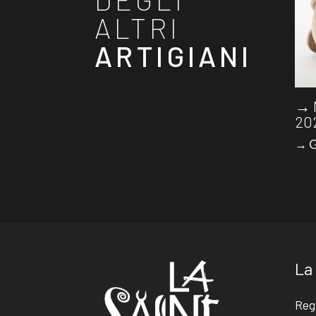
ALTRI
ARTIGIANI
→ 
20
→ G
La
Reg