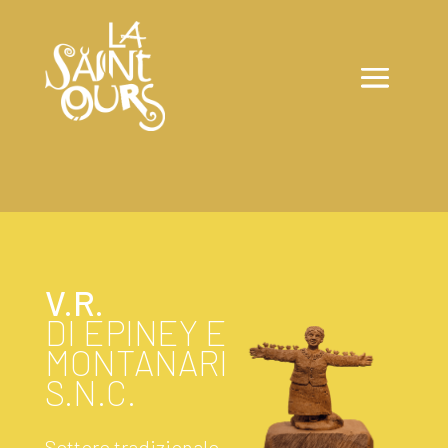
V.R.
DI EPINEY E
MONTANARI
S.N.C.
Settore tradizionale