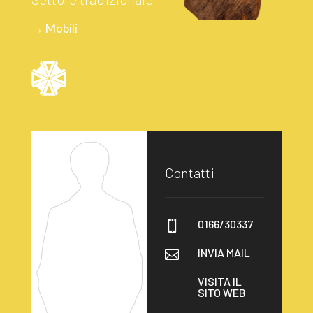
→ Mobili
Contatti
0166/30337

INVIA MAIL

VISITA IL

SITO WEB