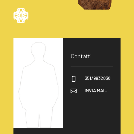
Contatti
351/9932838

INVIA MAIL
